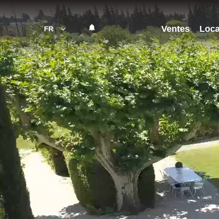
Ventes
Loca
FR