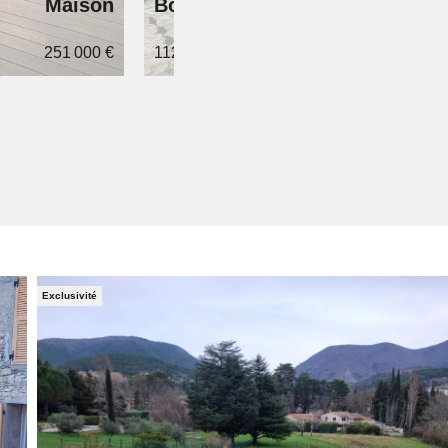
Maison
Bourdeaux
251 000 €
112 m²
2 chambres
2 salles d