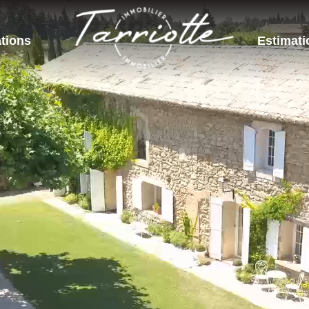
tions
Estimati