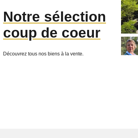
Notre sélection
coup de coeur
Montélimar, Maison
685 000 €
Découvrez tous nos biens à la vente.