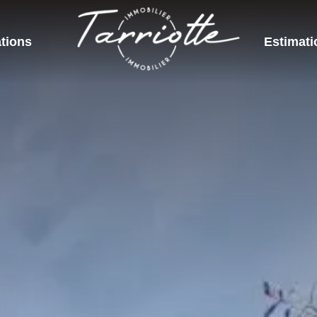
tions
Estimati