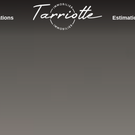
tions
Estimati