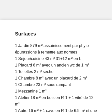
Surfaces
1 Jardin
879 m²
assainissement par phyto-
épurassions à remettre aux normes
1 Séjour/cuisine
43 m²
31+12 m² en L
1 Placard
6 m²
avec un ancien wc de 1 m²
1 Toilettes
2 m²
sèche
1 Chambre
8 m²
avec un placard de 2 m²
1 Chambre
23 m²
sous rampant
1 Mezzanine
1 m²
1 Atelier
18 m²
en bois en R-1 + 1 vitré de 12
m²
1 Autre
16 m²
+ 1 cave en R-1 de 6.5 m² et une