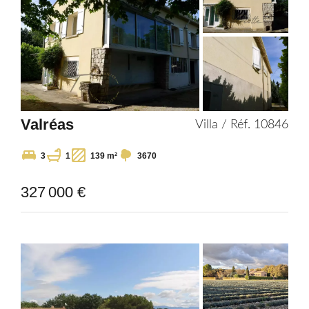
Valréas
Villa / Réf. 10846
3
1
139 m²
3670
327 000 €