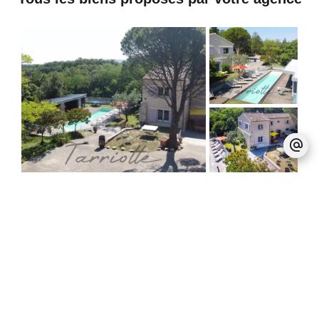
Montélimar
Ferme / Réf. 10288
4
2
205 m²
6085
685 000 €