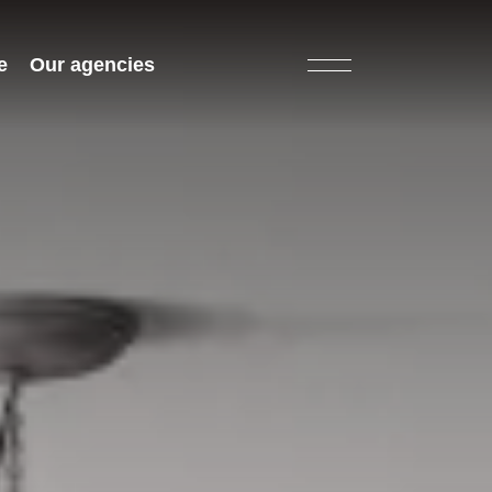
e
Our agencies