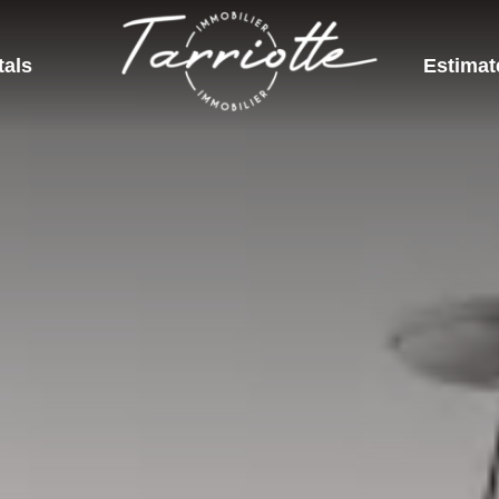
tals
Estimat