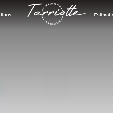
tions
Estimati