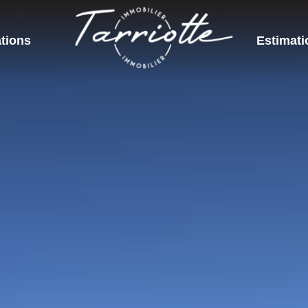
tions
Estimati