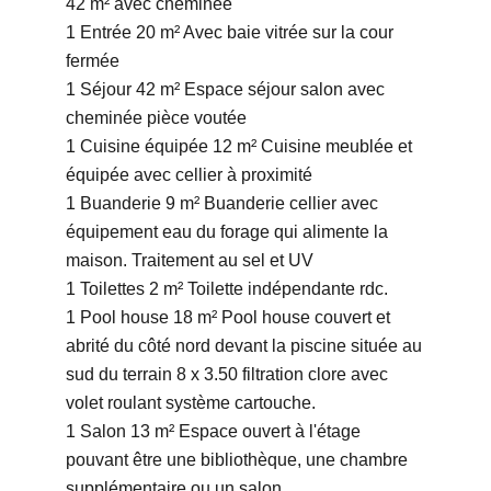
42 m² avec cheminée
1 Entrée
20 m²
Avec baie vitrée sur la cour
fermée
1 Séjour
42 m²
Espace séjour salon avec
cheminée pièce voutée
1 Cuisine équipée
12 m²
Cuisine meublée et
équipée avec cellier à proximité
1 Buanderie
9 m²
Buanderie cellier avec
équipement eau du forage qui alimente la
maison. Traitement au sel et UV
1 Toilettes
2 m²
Toilette indépendante rdc.
1 Pool house
18 m²
Pool house couvert et
abrité du côté nord devant la piscine située au
sud du terrain 8 x 3.50 filtration clore avec
volet roulant système cartouche.
1 Salon
13 m²
Espace ouvert à l'étage
pouvant être une bibliothèque, une chambre
supplémentaire ou un salon