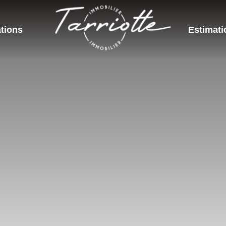
tions
Estimati