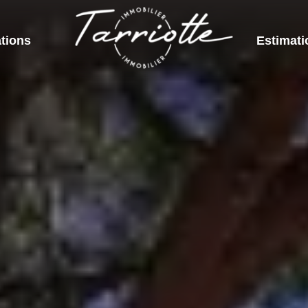
tions
Estimati