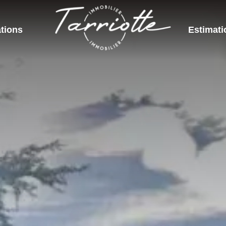
tions
Estimati