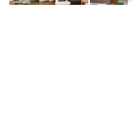
Grignan
Maison de ville / Réf. 10710
2
2
134 m²
319 000 €