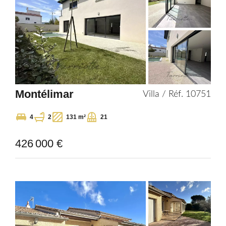
Montélimar
Villa / Réf. 10751
4
2
131 m²
21
426 000 €