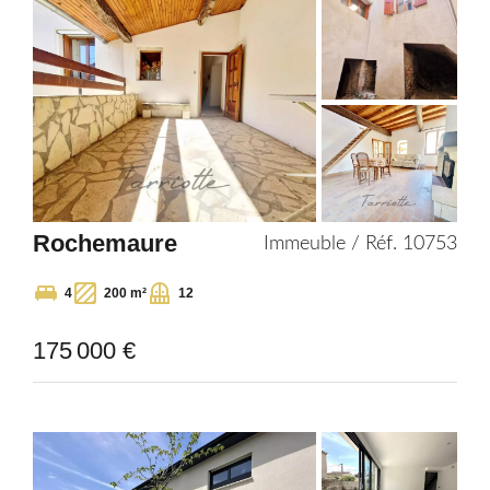
Rochemaure
Immeuble / Réf. 10753
4
200 m²
12
175 000 €