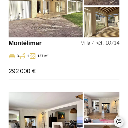
Montélimar
Villa / Réf. 10714
3
1
137 m²
292 000 €