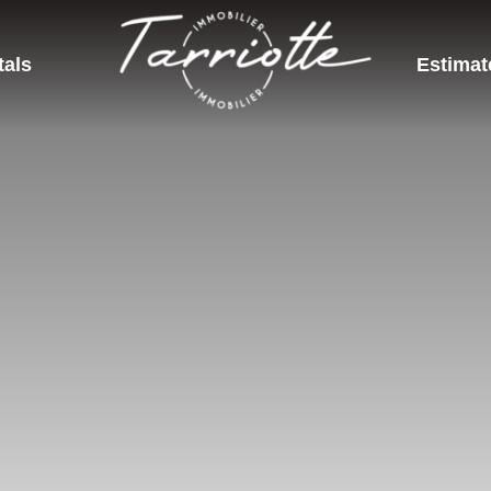
tals
Estimat