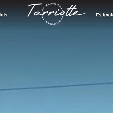
tals
Estimat