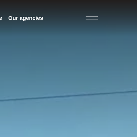
e
Our agencies