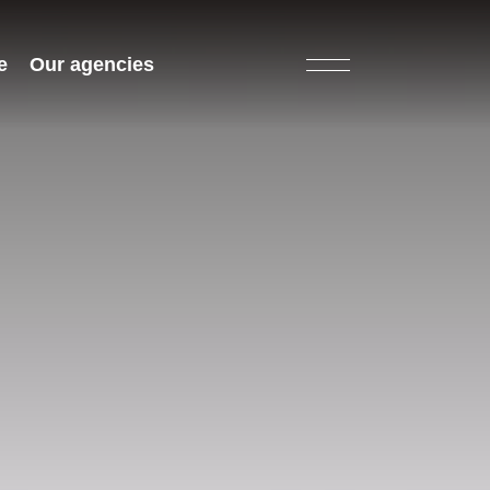
e
Our agencies