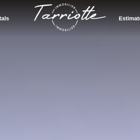
tals
Estimat