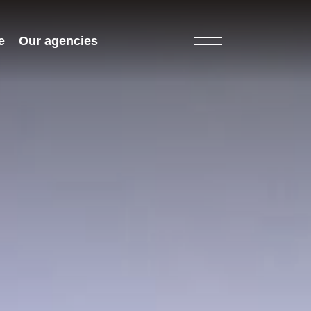
e
Our agencies