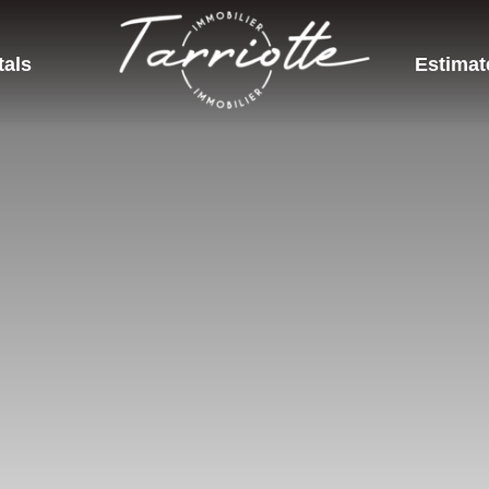
tals
Estimat