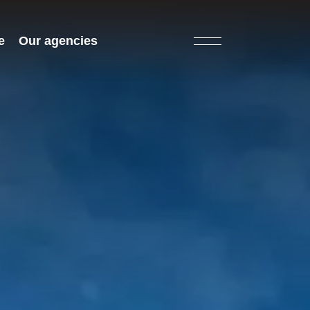
e
Our agencies