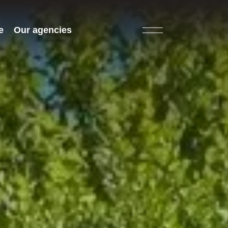
e
Our agencies