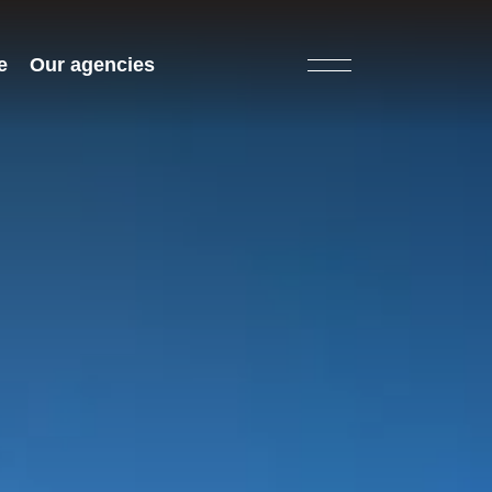
e
Our agencies