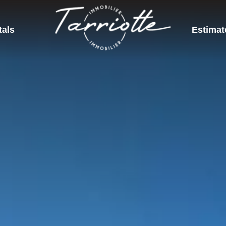
tals
Estimat