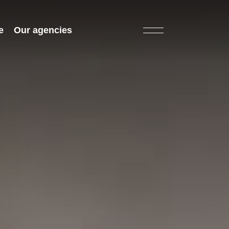
e
Our agencies