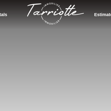
tals
Estimat