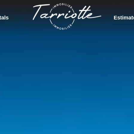
tals
Estimat