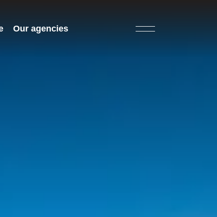
e
Our agencies