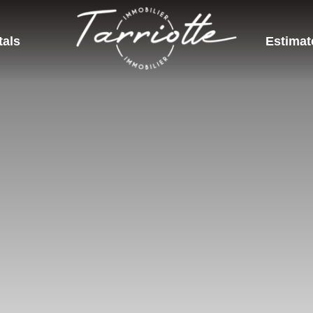
tals
Estimat