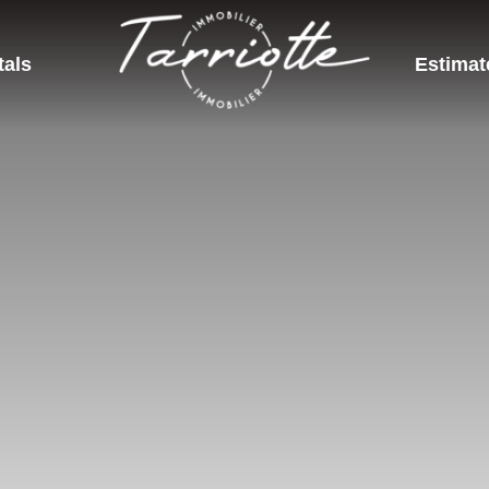
tals
Estimat