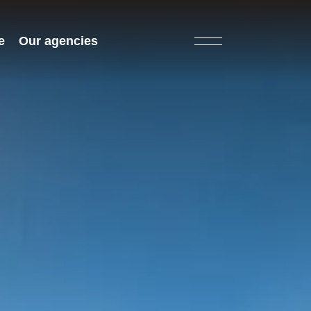
e
Our agencies