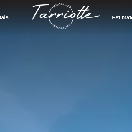
tals
Estimat