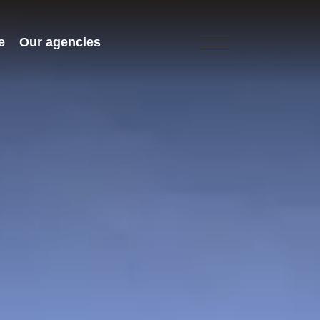
e
Our agencies