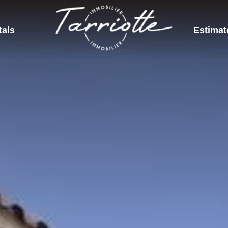
tals
Estimat